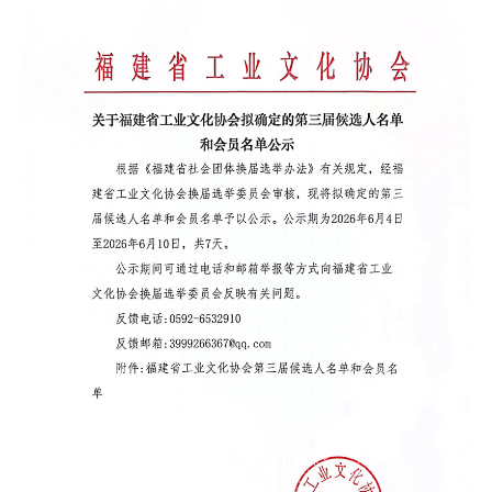
工业视频
会员风采
协会月刊
电子竞技官网·（中国）官方网站
加入我们