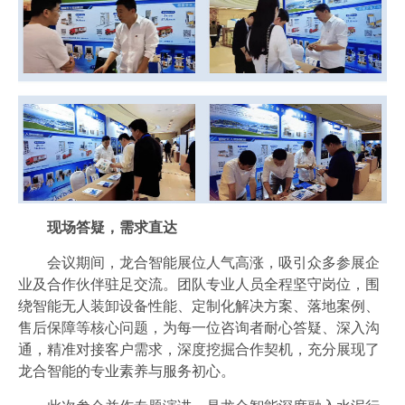
现场答疑，需求直达
会议期间，龙合智能展位人气高涨，吸引众多参展企
业及合作伙伴驻足交流。团队专业人员全程坚守岗位，围
绕智能无人装卸设备性能、定制化解决方案、落地案例、
售后保障等核心问题，为每一位咨询者耐心答疑、深入沟
通，精准对接客户需求，深度挖掘合作契机，充分展现了
龙合智能的专业素养与服务初心。