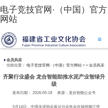
电子竞技官网·（中国）官方
网站
电子竞技官网·（中国）官方网站
协会简介
政策法规
会员风采
当前位置：
电子竞技官网·（中国）官方网站
>
>
会员风采
电子竞技官网·（中国）官方网站
齐聚行业盛会 龙合智能助推水泥产业智绿升
省级政策
级
地方政策
发布日期： 2026-05-18
来源：龙合智能公众号
工业文化
5月14日，中国水泥协会装运分会年会在福州闽江世