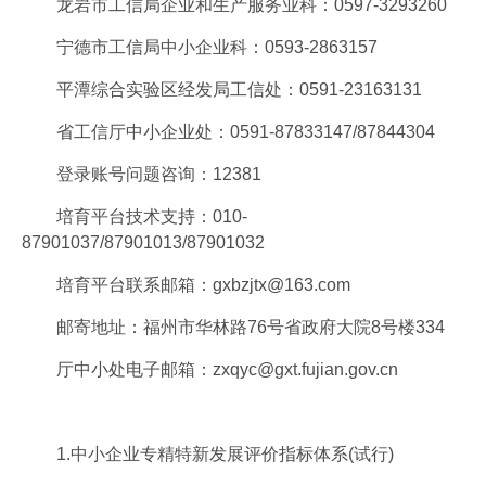
龙岩市工信局企业和生产服务业科：0597-3293260
宁德市工信局中小企业科：0593-2863157
平潭综合实验区经发局工信处：0591-23163131
省工信厅中小企业处：0591-87833147/87844304
登录账号问题咨询：12381
培育平台技术支持：010-
87901037/87901013/87901032
培育平台联系邮箱：gxbzjtx@163.com
邮寄地址：福州市华林路76号省政府大院8号楼334
厅中小处电子邮箱：zxqyc@gxt.fujian.gov.cn
1.中小企业专精特新发展评价指标体系(试行)