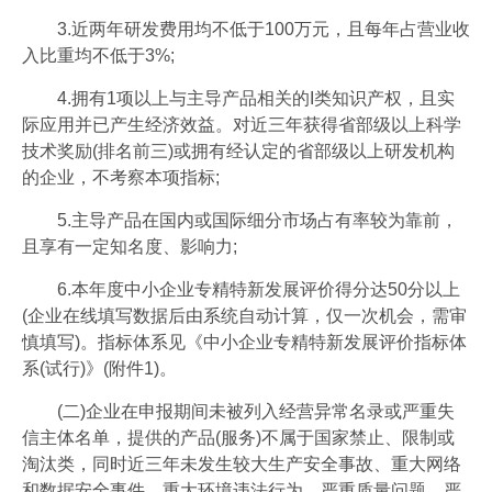
3.近两年研发费用均不低于100万元，且每年占营业收
入比重均不低于3%;
4.拥有1项以上与主导产品相关的Ι类知识产权，且实
际应用并已产生经济效益。对近三年获得省部级以上科学
技术奖励(排名前三)或拥有经认定的省部级以上研发机构
的企业，不考察本项指标;
5.主导产品在国内或国际细分市场占有率较为靠前，
且享有一定知名度、影响力;
6.本年度中小企业专精特新发展评价得分达50分以上
(企业在线填写数据后由系统自动计算，仅一次机会，需审
慎填写)。指标体系见《中小企业专精特新发展评价指标体
系(试行)》(附件1)。
(二)企业在申报期间未被列入经营异常名录或严重失
信主体名单，提供的产品(服务)不属于国家禁止、限制或
淘汰类，同时近三年未发生较大生产安全事故、重大网络
和数据安全事件、重大环境违法行为、严重质量问题、严