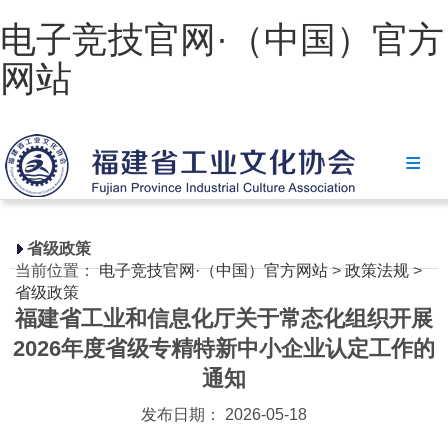
电子竞技官网·（中国）官方
网站
电子竞技官网·（中国）官方网站
协会简介
政策法规
省级政策
当前位置：
电子竞技官网·（中国）官方网站
>
政策法规
>
电子竞技官网·（中国）官方网站
省级政策
福建省工业和信息化厅关于常态化组织开展
省级政策
2026年度省级专精特新中小企业认定工作的
地方政策
通知
工业文化
发布日期： 2026-05-18