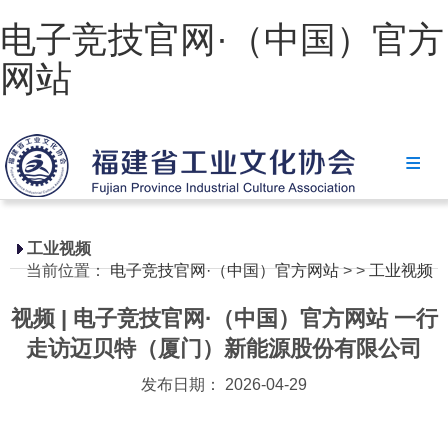
电子竞技官网·（中国）官方
网站
电子竞技官网·（中国）官方网站
协会简介
政策法规
工业视频
当前位置：
电子竞技官网·（中国）官方网站
>
>
工业视频
电子竞技官网·（中国）官方网站
视频 | 电子竞技官网·（中国）官方网站 一行
省级政策
走访迈贝特（厦门）新能源股份有限公司
地方政策
发布日期： 2026-04-29
工业文化