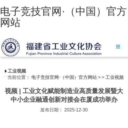
电子竞技官网·（中国）官方
网站
电子竞技官网·（中国）官方网站
协会简介
政策法规
工业视频
当前位置：
电子竞技官网·（中国）官方网站
>
>
工业视频
电子竞技官网·（中国）官方网站
视频 | 工业文化赋能制造业高质量发展暨大
省级政策
中小企业融通创新对接会在厦成功举办
地方政策
发布日期： 2025-12-30
工业文化