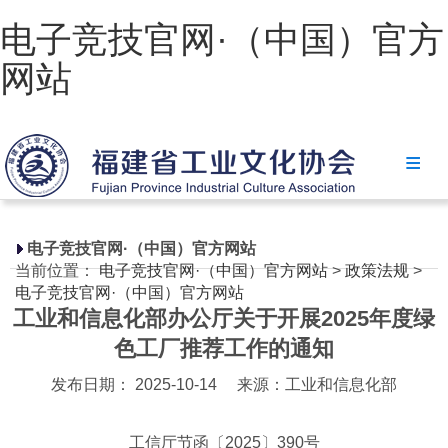
电子竞技官网·（中国）官方
网站
电子竞技官网·（中国）官方网站
协会简介
政策法规
电子竞技官网·（中国）官方网站
当前位置：
电子竞技官网·（中国）官方网站
>
政策法规
>
电子竞技官网·（中国）官方网站
电子竞技官网·（中国）官方网站
工业和信息化部办公厅关于开展2025年度绿
省级政策
色工厂推荐工作的通知
地方政策
发布日期： 2025-10-14
来源：工业和信息化部
工业文化
工信厅节函〔2025〕390号