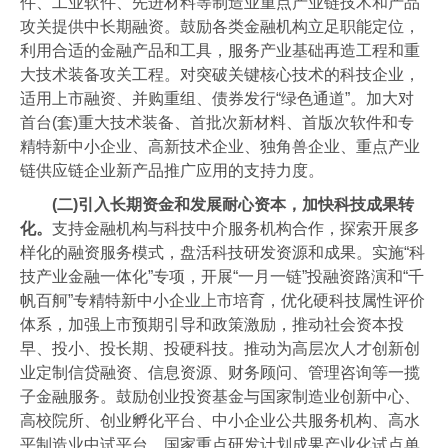
件、工业软件、先进材料等制造业重点产业链技术和产品
攻关提供中长期融资。鼓励各类金融机构立足职能定位，
利用合适的金融产品和工具，服务产业基础再造工程和重
大技术装备攻关工程。对突破关键核心技术的科技企业，
适用上市融资、并购重组、债券发行“绿色通道”。加大对
首台(套)重大技术装备、首批次新材料、首版次软件和专
精特新中小企业、高新技术企业、独角兽企业、重点产业
链供应链企业新产品推广应用的支持力度。
(二)引入长期资金和发展耐心资本，加快科技成果转
化。
支持金融机构与科技中介服务机构合作，探索开展多
样化的融资服务模式，盘活科技研发资源和成果。实施“科
技产业金融一体化”专项，开展“一月一链”投融资路演和“千
帆百舸”专精特新中小企业上市培育，优化硬科技属性评价
体系，加强上市预期引导和政策激励，推动社会资本投
早、投小、投长期、投硬科技。推动为高层次人才创新创
业定制信贷融资、信息资源、财务顾问、管理咨询等一揽
子金融服务。鼓励创业投资基金与国家制造业创新中心、
高校院所、创业孵化平台、中小企业公共服务机构、高水
平制造业中试平台、国家重点研发计划成果产业化试点单