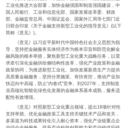
工业视频
工业化推进大会部署，加快金融强国和制造强国建设，中
国人民银行、工业和信息化部、国家发展改革委、财政
会员风采
部、金融监管总局、中国证监会、国家外汇局等七部门近
协会月刊
日联合印发《关于金融支持新型工业化的指导意见》(以下
简称《意见》)。
电子竞技官网·（中国）官方网站
《意见》以习近平新时代中国特色社会主义思想为指
导，坚持把金融服务实体经济作为根本宗旨和防范化解金
加入我们
融风险的根本举措，聚焦新型工业化重大战略任务，以需
求牵引深化金融供给侧结构性改革，强化产业政策和金融
政策协同，为推进新型工业化、加快发展新质生产力提供
高质量金融服务，坚持分类施策、有扶有控，推动产业加
快迈向中高端，防止“内卷式”竞争。到2027年，支持制造
业高端化智能化绿色化发展的金融体系基本成熟，服务适
配性有效增强。
《意见》对照新型工业化重点领域，提出18项针对性
支持举措。优化金融政策工具支持关键技术产品和攻关，
多渠道为科技成果转化引入耐心资本，强化产业链重点企
业综合金融服务，提升产业科技创新能力和产业链供应链