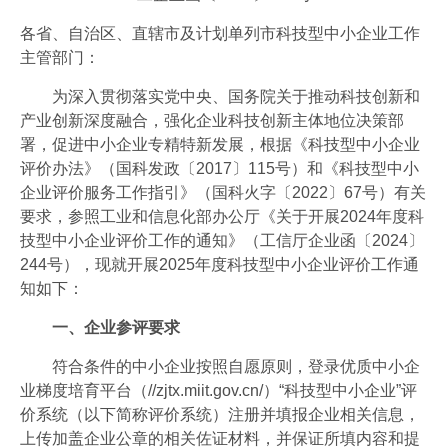
工业视频
各省、自治区、直辖市及计划单列市科技型中小企业工作
会员风采
主管部门：
协会月刊
为深入贯彻落实党中央、国务院关于推动科技创新和
产业创新深度融合，强化企业科技创新主体地位决策部
电子竞技官网·（中国）官方网站
署，促进中小企业专精特新发展，根据《科技型中小企业
评价办法》（国科发政〔2017〕115号）和《科技型中小
加入我们
企业评价服务工作指引》（国科火字〔2022〕67号）有关
要求，参照工业和信息化部办公厅《关于开展2024年度科
技型中小企业评价工作的通知》（工信厅企业函〔2024〕
244号），现就开展2025年度科技型中小企业评价工作通
知如下：
一、企业参评要求
符合条件的中小企业按照自愿原则，登录优质中小企
业梯度培育平台（//zjtx.miit.gov.cn/）“科技型中小企业”评
价系统（以下简称评价系统）注册并填报企业相关信息，
上传加盖企业公章的相关佐证材料，并保证所填内容和提