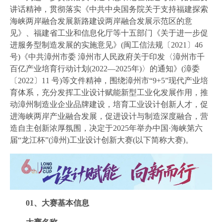
工业视频
讲话精神，贯彻落实《中共中央国务院关于支持福建探索
海峡两岸融合发展新路建设两岸融合发展示范区的意
会员风采
见》、福建省工业和信息化厅等十五部门《关于进一步促
协会月刊
进服务型制造发展的实施意见》(闽工信法规〔2021〕46
号)《中共漳州市委 漳州市人民政府关于印发〈漳州市千
电子竞技官网·（中国）官方网站
百亿产业培育行动计划(2022—2025年)〉的通知》(漳委
〔2022〕11 号)等文件精神，围绕漳州市“9+5”现代产业培
加入我们
育体系，充分发挥工业设计赋能新型工业化发展作用，推
动漳州制造业企业品牌建设，培育工业设计创新人才，促
进海峡两岸产业融合发展，促进设计与制造深度融合，营
造自主创新浓厚氛围，决定于2025年举办中国·海峡第六
届“龙江杯”(漳州)工业设计创新大赛(以下简称大赛)。
01、
大赛基本信息