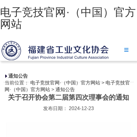
电子竞技官网·（中国）官方
网站
电子竞技官网·（中国）官方网站
协会简介
政策法规
通知公告
当前位置：
电子竞技官网·（中国）官方网站
>
电子竞技官
电子竞技官网·（中国）官方网站
网·（中国）官方网站
>
通知公告
关于召开协会第二届第四次理事会的通知
省级政策
发布日期： 2024-12-23
地方政策
工业文化